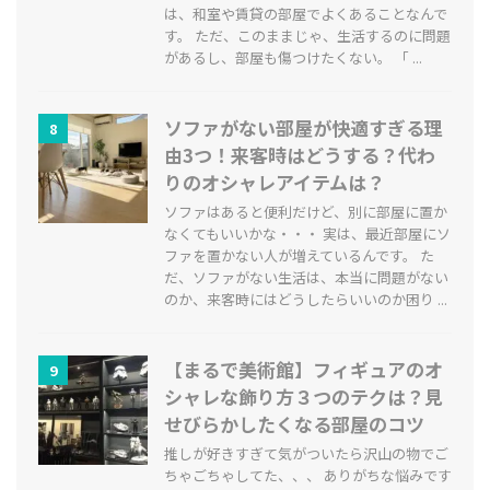
は、和室や賃貸の部屋でよくあることなんで
す。 ただ、このままじゃ、生活するのに問題
があるし、部屋も傷つけたくない。 「 ...
ソファがない部屋が快適すぎる理
8
由3つ！来客時はどうする？代わ
りのオシャレアイテムは？
ソファはあると便利だけど、別に部屋に置か
なくてもいいかな・・・ 実は、最近部屋にソ
ファを置かない人が増えているんです。 た
だ、ソファがない生活は、本当に問題がない
のか、来客時にはどうしたらいいのか困り ...
【まるで美術館】フィギュアのオ
9
シャレな飾り方３つのテクは？見
せびらかしたくなる部屋のコツ
推しが好きすぎて気がついたら沢山の物でご
ちゃごちゃしてた、、、 ありがちな悩みです