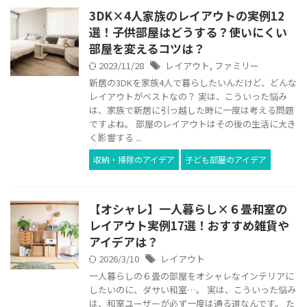
3DK×4人家族のレイアウトの実例12
選！子供部屋はどうする？使いにくい
部屋を変えるコツは？
2023/11/28
レイアウト
,
ファミリー
新居の3DKを家族4人で暮らしたいんだけど、どんな
レイアウトがベストなの？ 実は、こういった悩み
は、家族で新居に引っ越した時に一度は考える問題
ですよね。 部屋のレイアウトはその後の生活に大き
く影響する ...
収納・掃除のアイデア
子ども部屋のアイデア
【オシャレ】一人暮らし×６畳和室の
レイアウト実例17選！おすすめ雑貨や
アイデアは？
2026/3/10
レイアウト
一人暮らしの６畳の部屋をオシャレなインテリアに
したいのに、ダサい和室…。 実は、こういった悩み
は、和室ユーザーが必ず一度は通る道なんです。 た