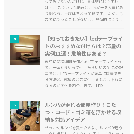
ってあげたいんだけど、具体的にどうすれ
ば…。 こういった悩みは、我が子を大事に思
う親なら、一度は考える問題です。 ただ、今
までにやったことがないし、具体的にどう ...
【知っておきたい】ledテープライ
4
トのおすすめな付け方は？部屋の
実例11選！危険性はある？
簡単に間接照明が作れるLEDテープライトっ
て、一体どうやって付けたらいいの？ この記
事では、LEDテープライトが簡単に接着でき
る方法と、部屋のどこに付けるとおしゃれに
なるのか実例を紹介します。 LED ...
ルンバが走れる部屋作り！こた
5
つ・コード・ゴミ箱を浮かせる収
納＆対策アイデア
せっかくルンバを買ったのに、ルンバが思う
ように掃除してくれない… 実は、こういった