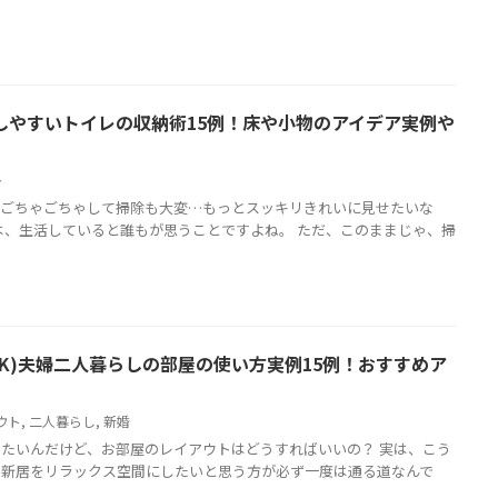
しやすいトイレの収納術15例！床や小物のアイデア実例や
レ
かごちゃごちゃして掃除も大変…もっとスッキリきれいに見せたいな
は、生活していると誰もが思うことですよね。 ただ、このままじゃ、掃
LDK)夫婦二人暮らしの部屋の使い方実例15例！おすすめア
ウト
,
二人暮らし
,
新婚
たいんだけど、お部屋のレイアウトはどうすればいいの？ 実は、こう
す新居をリラックス空間にしたいと思う方が必ず一度は通る道なんで