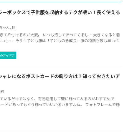
ラーボックスで子供服を収納するテクが凄い！長く使える
ちゃん
,
棚
きて片付けるのが大変。 いつも汚して帰ってくるし… 大きくなると着
ないし… そう！子ども服は「子どもの急成長＝服の種類も数も早いペ
のアイデア
シャレになるポストカードの飾り方は？知っておきたいア
収納
っているだけではなく、有効活用して壁に飾ってみるのがおすすめで
カードがあってもどう飾っていいか迷いますよね。 フォトフレームで飾