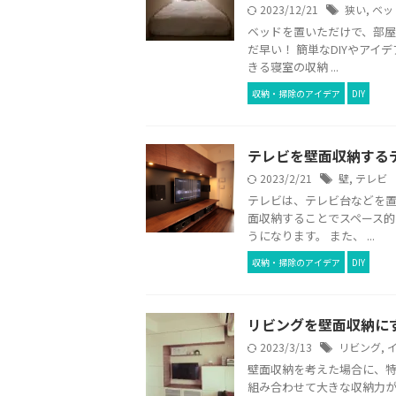
2023/12/21
狭い
,
ベッ
ベッドを置いただけで、部屋
だ早い！ 簡単なDIYやア
きる寝室の収納 ...
収納・掃除のアイデア
DIY
テレビを壁面収納する
2023/2/21
壁
,
テレビ
テレビは、テレビ台などを置
面収納することでスペース
うになります。 また、 ...
収納・掃除のアイデア
DIY
リビングを壁面収納にす
2023/3/13
リビング
,
壁面収納を考えた場合に、特
組み合わせて大きな収納力が