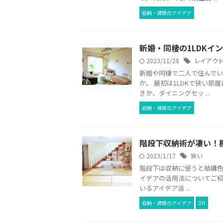
収納・掃除のアイデア
新婚・同棲の1LDKイ
2023/11/28
レイアウ
新婚や同棲で二人で住んで
か。 最初は1LDKで狭い
きか、ダイニングセッ ...
収納・掃除のアイデア
階段下収納術が凄い！棚
2023/1/17
狭い
階段下は収納に使うと結構色
イデアの活用法についてご紹
いるアイデア活 ...
収納・掃除のアイデア
DIY