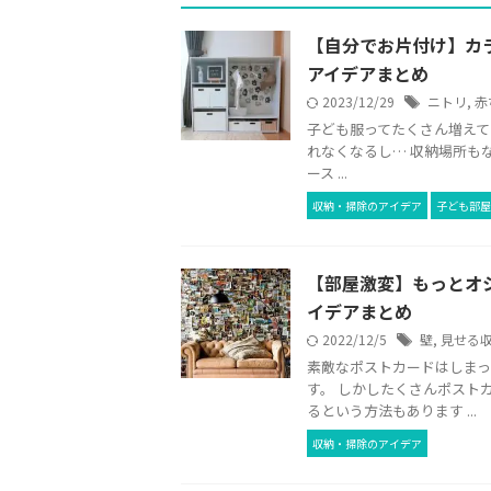
【自分でお片付け】カ
アイデアまとめ
2023/12/29
ニトリ
,
赤
子ども服ってたくさん増えて
れなくなるし… 収納場所も
ース ...
収納・掃除のアイデア
子ども部屋
【部屋激変】もっとオ
イデアまとめ
2022/12/5
壁
,
見せる
素敵なポストカードはしま
す。 しかしたくさんポスト
るという方法もあります ...
収納・掃除のアイデア