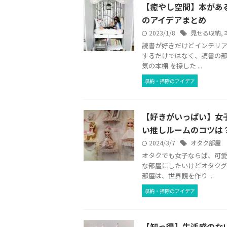
【癒やし空間】本があ
のアイデアまとめ
2023/1/8
見せる収納
,
読書が好きだけどインテリア
するだけではなく、読書の部
気の本棚 を探した ...
収納・掃除のアイデア
【好きがいっぱい】女
い推しルームのコツは
2024/3/7
オタク部屋
オタクでも女子ならば、可愛
な部屋にしたいけどオタクグ
部屋は、世界観を作り ...
収納・掃除のアイデア
【知っ得】生活感のな