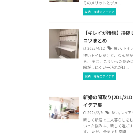
そのメリットとデメ ...
収納・掃除のアイデア
【キレイが持続】掃除
コツまとめ
2023/4/12
狭い
,
トイ
狭いトイレだけど、なんだ
ぁ。 実は、こういった悩み
除がしにくい→汚れが目 ...
収納・掃除のアイデア
新婚の間取り(2DL/2
イデア集
2024/2/9
狭い
,
レイア
新しく新居で二人暮らしをし
いった悩みは、新しく過ご
す。 ただ、今まで別空間 ...