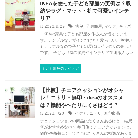
IKEAを使った子ども部屋の実例は？収
納やラグ・マット・机で可愛いインテ
リア
2023/9/29
実例
,
子供部屋
,
イケア
,
キッズ
IKEAの家具で子ども部屋を作る人が増えていま
す。シンプルなデザインだけど可愛らしい、色使い
もカラフルなので子ども部屋にはピッタリの楽しさ
です。 子ども部屋の収納やインテリアで困る人もい
...
子ども部屋のアイデア
【比較】チェアクッションがオシャ
レ！ニトリ・無印・ikeaのオススメ
は？機能やへたりにくさはどう？
2023/1/20
イケア
,
ニトリ
,
無印良品
チェアクッションの商品はたくさんあるけど、結局
何がおすすめなの？ 毎日使うチェアクッションは、
値段や機能によって本当にたくさんの種類がありま