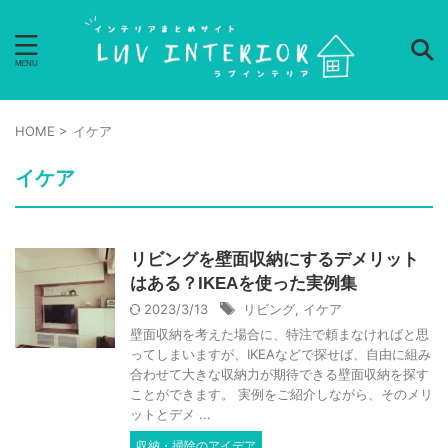
HOME
>
イケア
イケア
リビングを壁面収納にするデメリット
はある？IKEAを使った実例集
2023/3/13
リビング
,
イケア
壁面収納を考えた場合に、特注で頼まなければと思
ってしまいますが、IKEAなどで探せば、自由に組み
合わせて大きな収納力が期待できる壁面収納を探す
ことができます。 実例をご紹介しながら、そのメリ
ットとデメ ...
収納・掃除のアイデア