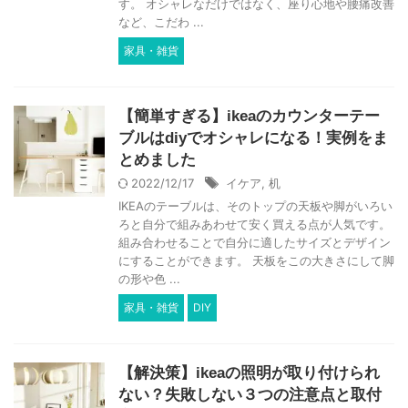
す。 オシャレなだけではなく、座り心地や腰痛改善
など、こだわ ...
家具・雑貨
【簡単すぎる】ikeaのカウンターテー
ブルはdiyでオシャレになる！実例をま
とめました
2022/12/17
イケア
,
机
IKEAのテーブルは、そのトップの天板や脚がいろい
ろと自分で組みあわせて安く買える点が人気です。
組み合わせることで自分に適したサイズとデザイン
にすることができます。 天板をこの大きさにして脚
の形や色 ...
家具・雑貨
DIY
【解決策】ikeaの照明が取り付けられ
ない？失敗しない３つの注意点と取付