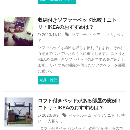
収納付きソファーベッド比較！ニト
リ・IKEAのおすすめは？
2023/11/14
ソファー
,
イケア
,
ニトリ
,
ベッ
ド
ソファベッドは場所を取らず便利ですよね。それに
収納までついていたらさらに重宝します。 ニトリと
IKEAの収納付きソファベッドのおすすめをご紹介し
ます。 いくつもの機能を備えたソファベッドを部屋
に置いて ...
家具・雑貨
ロフト付きベッドがある部屋の実例！
ニトリ・IKEAのおすすめは？
2023/3/9
ベッドルーム
,
イケア
,
ニトリ
,
狭
い
,
一人暮らし
ロフト付きベッドはベッド下の空間が使えるので