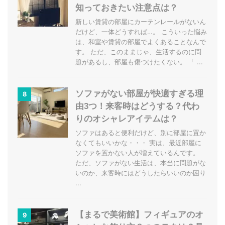
知っておきたい注意点は？
新しい賃貸の部屋にカーテンレールがないん
だけど、一体どうすれば…。 こういった悩み
は、和室や賃貸の部屋でよくあることなんで
す。 ただ、このままじゃ、生活するのに問
題があるし、部屋も傷つけたくない。 「 ...
ソファがない部屋が快適すぎる理
8
由3つ！来客時はどうする？代わ
りのオシャレアイテムは？
ソファはあると便利だけど、別に部屋に置か
なくてもいいかな・・・ 実は、最近部屋に
ソファを置かない人が増えているんです。
ただ、ソファがない生活は、本当に問題がな
いのか、来客時にはどうしたらいいのか困り
...
【まるで美術館】フィギュアのオ
9