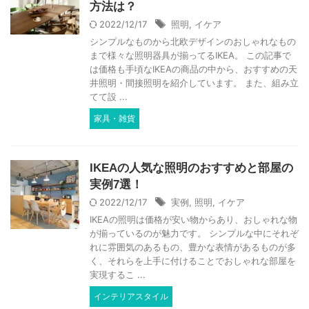
方法は？
2022/12/17
照明
,
イケア
シンプルなものから北欧デザインのおしゃれなもの
まで様々な照明器具が揃ってるIKEA。 この記事で
は価格も手頃なIKEAの商品の中から、おすすめの天
井照明・間接照明を紹介しています。 また、組み立
てて設 ...
家具・雑貨
IKEAの人気な照明のおすすめと部屋の
実例7選！
2022/12/17
実例
,
照明
,
イケア
IKEAの照明は価格が安い物からあり、おしゃれな物
が揃っているのが魅力です。 シンプルな中にそれぞ
れに雰囲気のあるもの、豊かな表情があるものが多
く、それらを上手に付けることでおしゃれな部屋を
実現するこ ...
インテリアスタイル