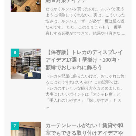
納＆対策アイデア
せっかくルンバを買ったのに、ルンバが思う
ように掃除してくれない… 実は、こういった
悩みは、ルンバユーザーが必ず一度は通る道
なんです。 ただ、このままじゃもう一度手
直しする必要がでてきて、結局やり直さな ...
【保存版】トレカのディスプレイ
6
アイデア17選！壁掛け・100均・
額縁でおしゃれに飾ろう
トレカを部屋に飾りたいけど、おしゃれに飾
るにはどうすればいいの？ この記事では、
トレカのオシャレな飾り方をまとめました。
大事にしたいポイントは「オシャレ度」と
「手入れのしやすさ」「探しやすさ」！ カ
...
カーテンレールがない！賃貸や和
7
室でもできる取り付けアイデアや