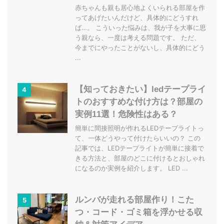
赤ちゃんも親も居心地よくいられる部屋を作
ってあげたいんだけど、具体的にどうすれ
ば…。 こういった悩みは、我が子を大事に思
う親なら、一度は考える問題です。 ただ、
今までにやったことがないし、具体的にどう
...
【知っておきたい】ledテープライ
4
トのおすすめな付け方は？部屋の
実例11選！危険性はある？
簡単に間接照明が作れるLEDテープライトっ
て、一体どうやって付けたらいいの？ この
記事では、LEDテープライトが簡単に接着で
きる方法と、部屋のどこに付けるとおしゃれ
になるのか実例を紹介します。 LED ...
ルンバが走れる部屋作り！こた
5
つ・コード・ゴミ箱を浮かせる収