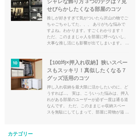
シャレな飾り方３つのテクは？見
せびらかしたくなる部屋のコツ
推しが好きすぎて気がついたら沢山の物でご
ちゃごちゃしてた、、、 ありがちな悩みで
すよね。わかります。すごくわかります！
ただ、このままじゃ人を部屋に呼べないし、
大事な推し活にも影響が出てしまいます。 ...
【100均×押入れ収納】狭いスペー
10
スもスッキリ！真似したくなる７
グッズ活用のコツ
押し入れ収納を最大限に活かしたいのに、ど
うすれば…。 実は、こういった悩みは、押入
れがある部屋のユーザーが必ず一度は通る道
なんです。 ただ、このままじゃ収納スペー
スを無駄にしてしまって、部屋に荷物が溢 ...
カテゴリー