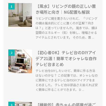
【風水】リビングの鏡の正しい置
1
き場所と向き｜NG配置も解説
リビングに鏡を置きたいけれど、 「リビング
の鏡は風水的にどこに置くのが正解？向き
は？」と迷っていませんか。 風水では、鏡は
空間のエネルギー（気）を映し、増幅させる
アイテムとされています。 そのため、置 ...
【初心者OK】テレビ台のDIYアイ
2
デア21選！簡単でオシャレな自作
テレビ台まとめ
テレビ台をDIYしたいけど、簡単に作る方法
はないのかな？ この記事では、オシャレなの
に簡単にできるテレビ台のDIYアイデアをま
とめました。 テレビ台は部品さえ揃えれば安
く簡単に作ることができます。 D ...
【機能的】赤ちゃんの部屋が過ご
3