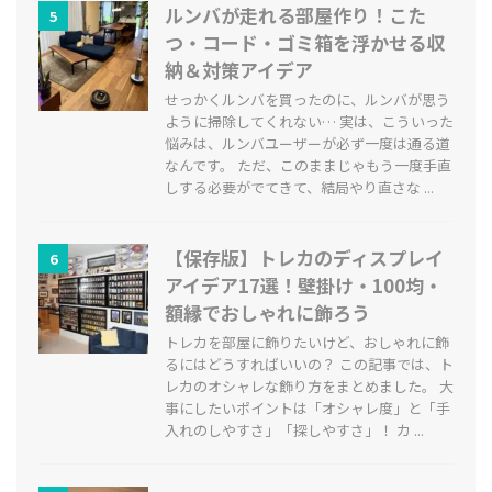
ルンバが走れる部屋作り！こた
5
つ・コード・ゴミ箱を浮かせる収
納＆対策アイデア
せっかくルンバを買ったのに、ルンバが思う
ように掃除してくれない… 実は、こういった
悩みは、ルンバユーザーが必ず一度は通る道
なんです。 ただ、このままじゃもう一度手直
しする必要がでてきて、結局やり直さな ...
【保存版】トレカのディスプレイ
6
アイデア17選！壁掛け・100均・
額縁でおしゃれに飾ろう
トレカを部屋に飾りたいけど、おしゃれに飾
るにはどうすればいいの？ この記事では、ト
レカのオシャレな飾り方をまとめました。 大
事にしたいポイントは「オシャレ度」と「手
入れのしやすさ」「探しやすさ」！ カ ...