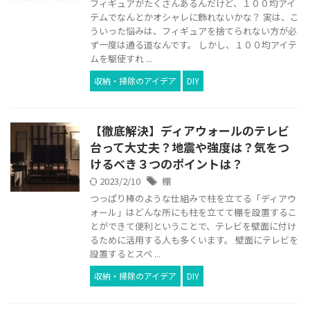
フィギュアがたくさんあるんだけど、１００均アイ
テムでなんとかオシャレに飾れないかな？ 実は、こ
ういった悩みは、フィギュアを捨てられない方が必
ず一度は通る道なんです。 しかし、１００均アイテ
ムを駆使すれ ...
収納・掃除のアイデア
DIY
【徹底解決】ディアウォールのテレビ
台って大丈夫？地震や強度は？気をつ
けるべき３つのポイントは？
2023/2/10
棚
つっぱり棒のような仕組みで柱を立てる「ディアウ
ォール」はどんな所にも柱を立てて棚を設置するこ
とができて便利ということで、テレビを壁面に付け
るために活用する人も多くいます。 壁面にテレビを
設置するとスペ ...
収納・掃除のアイデア
DIY