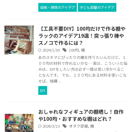
収納・掃除のアイデア
子ども部屋のアイデア
【工具不要DIY】100均だけで作る棚や
ラックのアイデア19選！突っ張り棒や
スノコで作るには？
2024/1/30
100均
,
棚
あのスキマにぴったりの棚を作りたいんだけど、１
００均の材料で作れないかな… 実は、こういった悩
みは、DIYをしたい方は必ず一度は思い浮かべるこ
となんです。 でも、１００均にある材料を使いこな
せば、結構 ...
DIY
おしゃれなフィギュアの棚晒し！自作
や100均・おすすめな棚はどれ？
2026/3/13
オタク部屋
,
棚