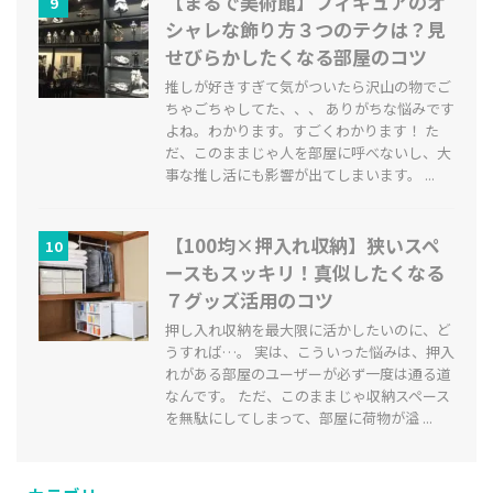
【まるで美術館】フィギュアのオ
9
シャレな飾り方３つのテクは？見
せびらかしたくなる部屋のコツ
推しが好きすぎて気がついたら沢山の物でご
ちゃごちゃしてた、、、 ありがちな悩みです
よね。わかります。すごくわかります！ た
だ、このままじゃ人を部屋に呼べないし、大
事な推し活にも影響が出てしまいます。 ...
【100均×押入れ収納】狭いスペ
10
ースもスッキリ！真似したくなる
７グッズ活用のコツ
押し入れ収納を最大限に活かしたいのに、ど
うすれば…。 実は、こういった悩みは、押入
れがある部屋のユーザーが必ず一度は通る道
なんです。 ただ、このままじゃ収納スペース
を無駄にしてしまって、部屋に荷物が溢 ...