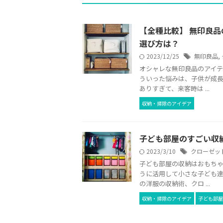
【全種比較】 無印良
選び方は？
2023/12/25
無印良品
,
オシャレな無印良品のアイテ
ういった悩みは、子供が成長
ありすぎて、来客時は ...
収納・掃除のアイデア
子ども部屋のすごい収
2023/3/10
クローゼッ
子ども部屋の収納はおもちゃ
うに活用して小さな子ども達
の洋服の収納術、クロ ...
収納・掃除のアイデア
子ども部屋