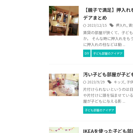
【親子で満足】押入れを
デアまとめ
2023/12/15
押入れ
,
賃
賃貸の部屋が狭くて、子ど
か。 そんな時に押入れをも
に押入れの柱などは動 ...
DIY
子ども部屋のアイデア
汚い子ども部屋が子ど
2023/9/29
キッズ
,
子
片付けられないというのは日
や片付けに頭を悩ませている
屋が子どもに与える影 ...
子ども部屋のアイデア
IKEAを使った子ども