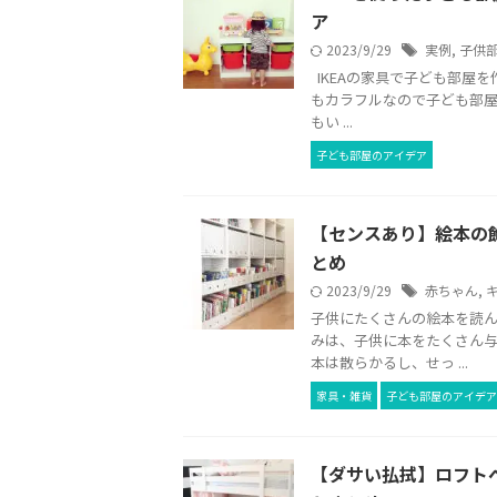
ア
2023/9/29
実例
,
子供
IKEAの家具で子ども部屋
もカラフルなので子ども部屋
もい ...
子ども部屋のアイデア
【センスあり】絵本の
とめ
2023/9/29
赤ちゃん
,
子供にたくさんの絵本を読ん
みは、子供に本をたくさん与
本は散らかるし、せっ ...
家具・雑貨
子ども部屋のアイデア
【ダサい払拭】ロフト