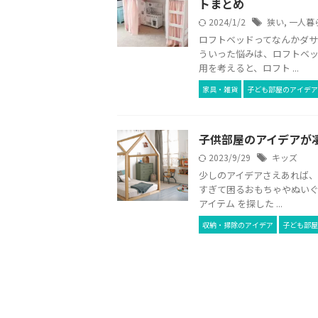
トまとめ
2024/1/2
狭い
,
一人暮
ロフトベッドってなんかダサ
ういった悩みは、ロフトベッ
用を考えると、ロフト ...
家具・雑貨
子ども部屋のアイデア
子供部屋のアイデアが
2023/9/29
キッズ
少しのアイデアさえあれば、
すぎて困るおもちゃやぬいぐ
アイテム を探した ...
収納・掃除のアイデア
子ども部屋