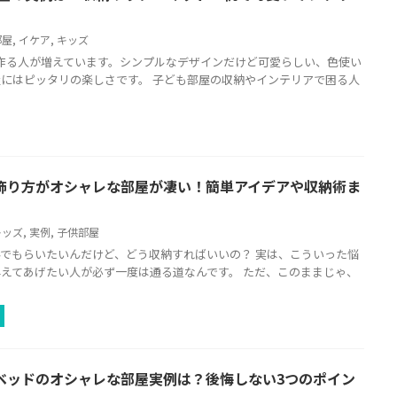
部屋
,
イケア
,
キッズ
を作る人が増えています。シンプルなデザインだけど可愛らしい、色使い
にはピッタリの楽しさです。 子ども部屋の収納やインテリアで困る人
飾り方がオシャレな部屋が凄い！簡単アイデアや収納術ま
キッズ
,
実例
,
子供部屋
でもらいたいんだけど、どう収納すればいいの？ 実は、こういった悩
えてあげたい人が必ず一度は通る道なんです。 ただ、このままじゃ、
ベッドのオシャレな部屋実例は？後悔しない3つのポイン