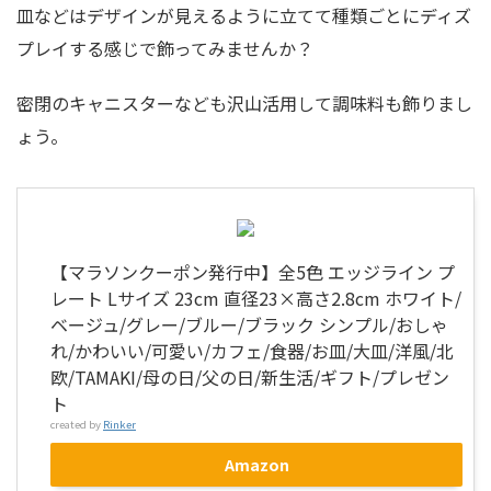
皿などはデザインが見えるように立てて種類ごとにディズ
プレイする感じで飾ってみませんか？
密閉のキャニスターなども沢山活用して調味料も飾りまし
ょう。
【マラソンクーポン発行中】全5色 エッジライン プ
レート Lサイズ 23cm 直径23×高さ2.8cm ホワイト/
ベージュ/グレー/ブルー/ブラック シンプル/おしゃ
れ/かわいい/可愛い/カフェ/食器/お皿/大皿/洋風/北
欧/TAMAKI/母の日/父の日/新生活/ギフト/プレゼン
ト
created by
Rinker
Amazon