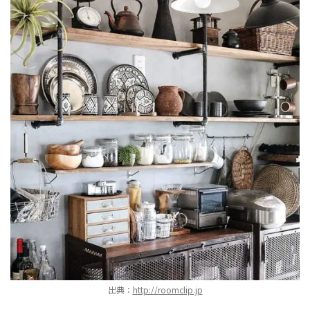
出典：
http://roomclip.jp