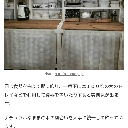
出典：
http://roomclip.jp
同じ食器を揃えて棚に飾り、一番下には１００均の木のト
レイなどを利用して食器を置いたりすると雰囲気が出ま
す。
ナチュラルなままの木の風合いを大事に統一して飾ってい
ます。