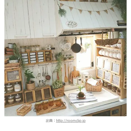
出典：
http://roomclip.jp