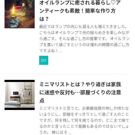
オイルランプに癒される暮らし♡ア
ンティークも素敵！簡単な作り方
は？
最近ではランプの光にも凝る人も増えてきました。
こちらはオイルランプで光の揺らめきを楽しみなが
ら過ごす、そんな過ごし方の提案です。 オイルラン
プを置いて過ごすというのは憧れの時間の過ごし方
ですよね！ ...
DIY
ミニマリストとは？やり過ぎは家族
に迷惑や反対も…部屋づくりの注意
点
ミニマリストと言うと、必要最低限の物しか持たな
いようにし、部屋をすっきりとして過ごす人のこと
ですが、何を残して何を捨てるのか、どこまで捨て
るのかと言ったことで葛藤もあるのではないでしょ
うか。 時にはそ ...