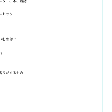
スター、本、雑誌
ストック
いものは？
パ
香りがするもの