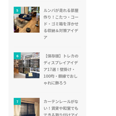
ルンバが走れる部屋
5
作り！こたつ・コー
ド・ゴミ箱を浮かせ
る収納＆対策アイデ
ア
【保存版】トレカの
6
ディスプレイアイデ
ア17選！壁掛け・
100均・額縁でおし
ゃれに飾ろう
カーテンレールがな
7
い！賃貸や和室でも
できる取り付けアイ