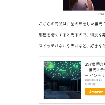
出典
こちらの商品は、星の形をした蛍光
部屋を暗くすると光るので、特別な
スイッチパネルや天井など、好きな
297枚 
ー蛍光ステ
ー インテリ
created by
Rinker
suiming
Amazon