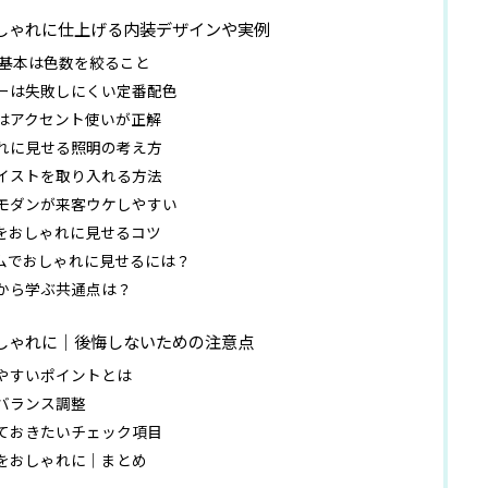
しゃれに仕上げる内装デザインや実例
基本は色数を絞ること
ーは失敗しにくい定番配色
はアクセント使いが正解
れに見せる照明の考え方
イストを取り入れる方法
モダンが来客ウケしやすい
をおしゃれに見せるコツ
テムでおしゃれに見せるには？
から学ぶ共通点は？
しゃれに｜後悔しないための注意点
やすいポイントとは
バランス調整
ておきたいチェック項目
をおしゃれに｜まとめ