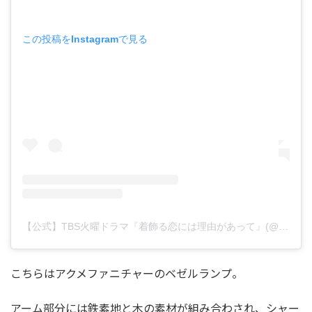
この投稿をInstagramで見る
【公式】TBS火曜ドラマ『着飾る恋には理由があって』(@kikazarukoi_tbs)がシェアした投稿
こちらはアクメファニチャーのベゼルランプ。
アーム部分には鉄素地と木の素材が組み合わされ、シャー