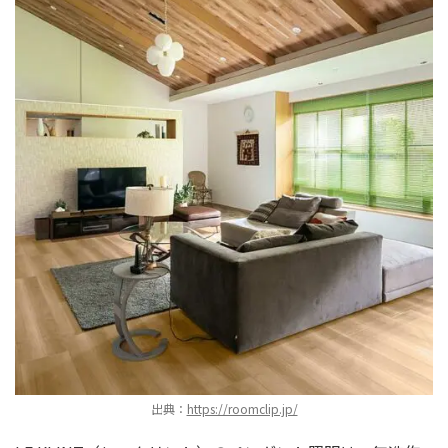
出典：
https://roomclip.jp/