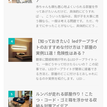
ア
赤ちゃんも親も居心地よくいられる部屋を作
ってあげたいんだけど、具体的にどうすれ
ば…。 こういった悩みは、我が子を大事に思
う親なら、一度は考える問題です。 ただ、今
までにやったことがないし、具体的にどう ...
【知っておきたい】ledテープライ
4
トのおすすめな付け方は？部屋の
実例11選！危険性はある？
簡単に間接照明が作れるLEDテープライトっ
て、一体どうやって付けたらいいの？ この記
事では、LEDテープライトが簡単に接着でき
る方法と、部屋のどこに付けるとおしゃれに
なるのか実例を紹介します。 LED ...
ルンバが走れる部屋作り！こた
5
つ・コード・ゴミ箱を浮かせる収
納＆対策アイデア