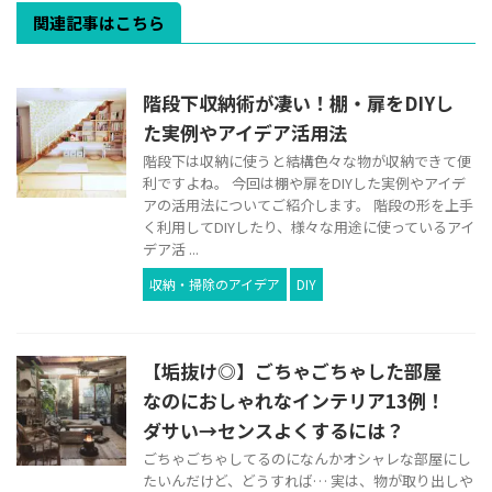
関連記事はこちら
階段下収納術が凄い！棚・扉をDIYし
た実例やアイデア活用法
階段下は収納に使うと結構色々な物が収納できて便
利ですよね。 今回は棚や扉をDIYした実例やアイデ
アの活用法についてご紹介します。 階段の形を上手
く利用してDIYしたり、様々な用途に使っているアイ
デア活 ...
収納・掃除のアイデア
DIY
【垢抜け◎】ごちゃごちゃした部屋
なのにおしゃれなインテリア13例！
ダサい→センスよくするには？
ごちゃごちゃしてるのになんかオシャレな部屋にし
たいんだけど、どうすれば… 実は、物が取り出しや