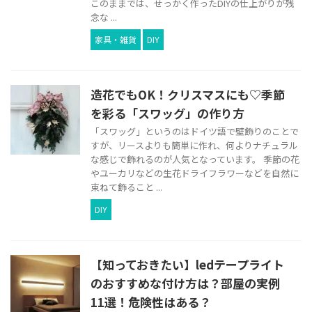
このままでは、せっかく作ったDIYの仕上がりが残
念な ...
家具・雑貨
DIY
造花でもOK！クリスマスにも♡季節
を彩る「スワッグ」の作り方
「スワッグ」というのはドイツ語で壁飾りのことで
すが、リースよりも簡単に作れ、何よりナチュラル
な感じで飾れるのが人気となっています。 季節の花
やユーカリなどの生花ドライフラワーなどを自然に
束ねて飾ること ...
DIY
【知っておきたい】ledテープライト
のおすすめな付け方は？部屋の実例
11選！危険性はある？