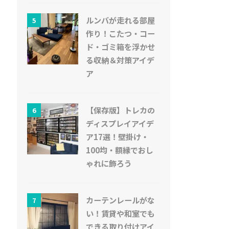
ルンバが走れる部屋
5
作り！こたつ・コー
ド・ゴミ箱を浮かせ
る収納＆対策アイデ
ア
【保存版】トレカの
6
ディスプレイアイデ
ア17選！壁掛け・
100均・額縁でおし
ゃれに飾ろう
カーテンレールがな
7
い！賃貸や和室でも
できる取り付けアイ