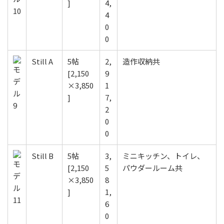
]
4,
4
0
0
Still A
5帖
2,
造作収納共
[2,150
9
×3,850
1
]
7,
2
0
0
Still B
5帖
3,
ミニキッチン、トイレ、
[2,150
5
パウダールーム共
×3,850
8
]
1,
6
0