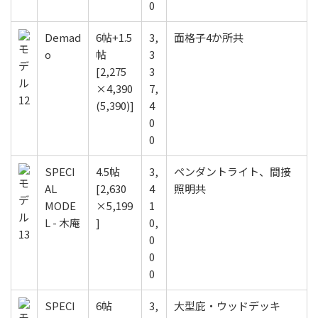
0
Demad
6帖+1.5
3,
面格子4か所共
o
帖
3
[2,275
3
×4,390
7,
(5,390)]
4
0
0
SPECI
4.5帖
3,
ペンダントライト、間接
AL
[2,630
4
照明共
MODE
×5,199
1
L - 木庵
]
0,
0
0
0
SPECI
6帖
3,
大型庇・ウッドデッキ