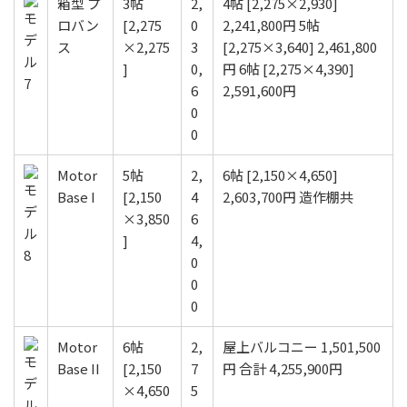
箱型 プ
3帖
2,
4帖 [2,275×2,930]
ロバン
[2,275
0
2,241,800円 5帖
ス
×2,275
3
[2,275×3,640] 2,461,800
]
0,
円 6帖 [2,275×4,390]
6
2,591,600円
0
0
Motor
5帖
2,
6帖 [2,150×4,650]
Base I
[2,150
4
2,603,700円 造作棚共
×3,850
6
]
4,
0
0
0
Motor
6帖
2,
屋上バルコニー 1,501,500
Base II
[2,150
7
円 合計 4,255,900円
×4,650
5