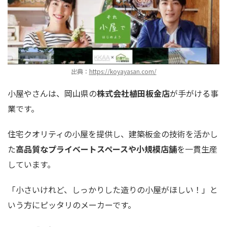
出典：
https://koyayasan.com/
小屋やさんは、岡山県の
株式会社植田板金店
が手がける事
業です。
住宅クオリティの小屋を提供し、建築板金の技術を活かし
た
高品質なプライベートスペースや小規模店舗
を一貫生産
しています。
「小さいけれど、しっかりした造りの小屋がほしい！」と
いう方にピッタリのメーカーです。