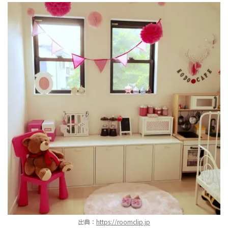
出典：
https://roomclip.jp