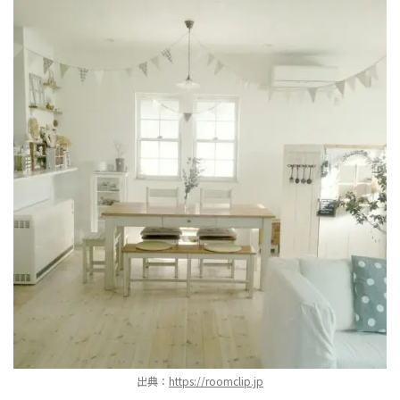
出典：
https://roomclip.jp