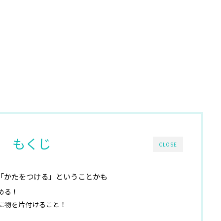
もくじ
CLOSE
「かたをつける」ということかも
める！
に物を片付けること！