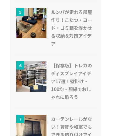
ルンバが走れる部屋
5
作り！こたつ・コー
ド・ゴミ箱を浮かせ
る収納＆対策アイデ
ア
【保存版】トレカの
6
ディスプレイアイデ
ア17選！壁掛け・
100均・額縁でおし
ゃれに飾ろう
カーテンレールがな
7
い！賃貸や和室でも
できる取り付けアイ