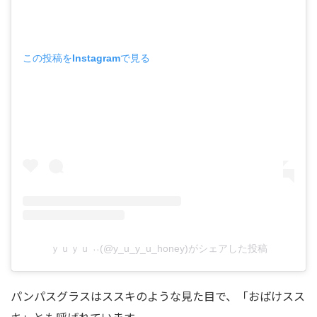
この投稿をInstagramで見る
ｙｕｙｕ ˒˒(@y_u_y_u_honey)がシェアした投稿
パンパスグラスはススキのような見た目で、「おばけスス
キ」とも呼ばれています。