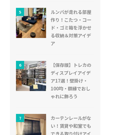
ルンバが走れる部屋
5
作り！こたつ・コー
ド・ゴミ箱を浮かせ
る収納＆対策アイデ
ア
【保存版】トレカの
6
ディスプレイアイデ
ア17選！壁掛け・
100均・額縁でおし
ゃれに飾ろう
カーテンレールがな
7
い！賃貸や和室でも
できる取り付けアイ