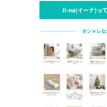
ii-na(イーナ
オシャレな